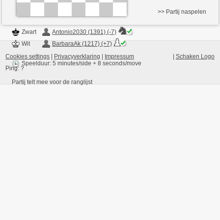
>> Partij naspelen
Zwart
Antonio2030 (1391) (-7)
Wit
BarbaraAk (1217) (+7)
Cookies settings
|
Privacyverklaring
|
Impressum
|
Schaken Logo
Speelduur: 5 minutes/side + 8 seconds/move
Ping:
?
Partij telt mee voor de ranglijst