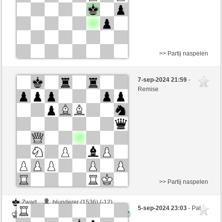
>> Partij naspelen
Wit
Noangel4fun (1271) (-3)
7-sep-2024 21:59
-
Zwart
BarbaraAk (1207) (+3)
Remise
Speelduur: 15 minutes/side + 0 seconds/move
Partij telt mee voor de ranglijst
>> Partij naspelen
Zwart
blunderer (1536) (-12)
5-sep-2024 23:03
- Pat
Wit
BarbaraAk (1179) (+12)