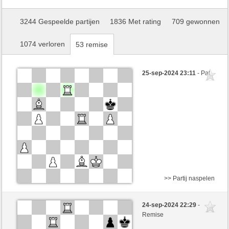
3244 Gespeelde partijen
1836 Met rating
709 gewonnen
1074 verloren
53 remise
25-sep-2024 23:11
- Pat
>> Partij naspelen
Zwart
Stockfish AI niveau 1
24-sep-2024 22:29
-
Wit
BarbaraAk (1315)
Remise