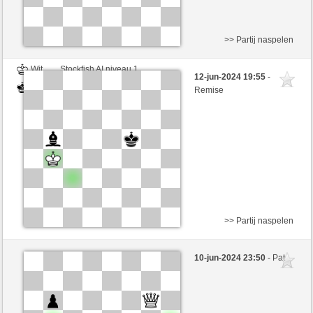
>> Partij naspelen
Wit
Stockfish AI niveau 1
12-jun-2024 19:55
-
Zwart
BarbaraAk (1247)
Remise
>> Partij naspelen
Wit
Aristofenes (1292) (-5)
10-jun-2024 23:50
- Pat
Zwart
BarbaraAk (1168) (+5)
Speelduur: 8 minutes/side + 10 seconds/move