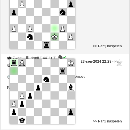
>> Partij naspelen
Zwart
drudi (1441) (-7)
23-sep-2024 22:28
- Pat
Wit
BarbaraAk (1288) (+7)
Speelduur: 5 minutes/side + 10 seconds/move
Partij telt mee voor de ranglijst
>> Partij naspelen