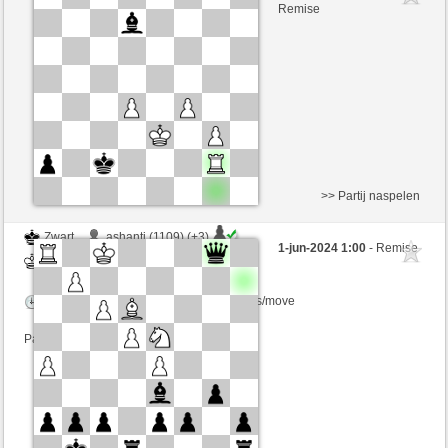
Zwart
BarbaraAk (1276)
Remise
>> Partij naspelen
Zwart
ashanti (1109) (+3)
1-jun-2024 1:00
- Remise
Wit
BarbaraAk (1168) (-3)
Speelduur: 9 minutes/side + 15 seconds/move
Partij telt mee voor de ranglijst