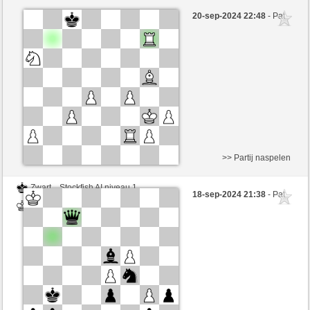
Wit
Stockfish AI niveau 1
20-sep-2024 22:48
- Pat
Zwart
BarbaraAk (1343)
>> Partij naspelen
Zwart
Stockfish AI niveau 1
18-sep-2024 21:38
- Pat
Wit
BarbaraAk (1283)