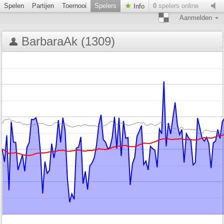
Spelen
Partijen
Toernooi
Spelers
0
spelers online
Info
Aanmelden
BarbaraAk (1309)