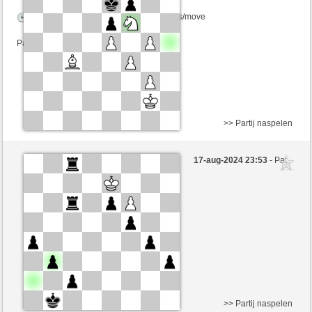
Speelduur: 9 minutes/side + 15 seconds/move
Partij telt mee voor de ranglijst
>> Partij naspelen
Zwart
Stockfish AI niveau 1
17-aug-2024 23:53
- Pat
Wit
BarbaraAk (1238)
>> Partij naspelen