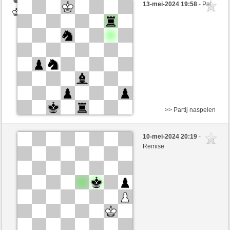
13-mei-2024 19:58
- Pat
Wit
BarbaraAk (1276)
>> Partij naspelen
Wit
Stockfish AI niveau 1
10-mei-2024 20:19
-
Zwart
BarbaraAk (1246)
Remise