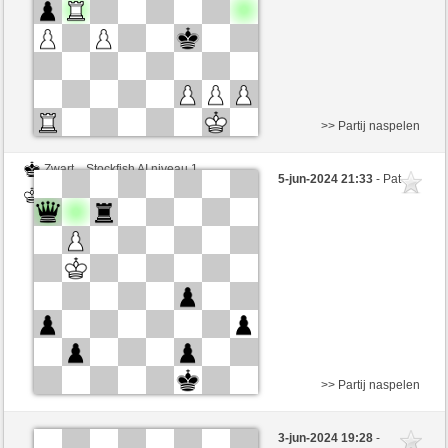
Partij telt mee voor de ranglijst
>> Partij naspelen
Zwart
Stockfish AI niveau 1
5-jun-2024 21:33
- Pat
Wit
BarbaraAk (1142)
>> Partij naspelen
Wit
Stockfish AI niveau 1
3-jun-2024 19:28
-