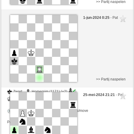
>> Partij naspelen
Wit
python002 (1060) (+13)
1-jun-2024 0:25
- Pat
Zwart
BarbaraAk (1207) (-6)
Speelduur: 9 minutes/side + 15 seconds/move
Partij telt mee voor de ranglijst
>> Partij naspelen
Zwart
Homersim (1171) (+2)
25-mei-2024 21:21
- Pat
Wit
BarbaraAk (1221) (-2)
Speelduur: 9 minutes/side + 15 seconds/move
Partij telt mee voor de ranglijst