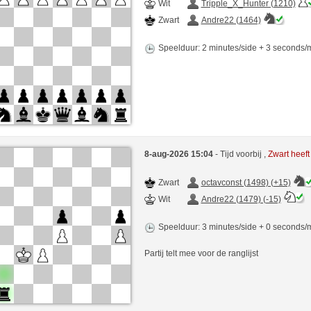
Wit
Tripple_X_Hunter (1210)
Zwart
Andre22 (1464)
Speelduur: 2 minutes/side + 3 seconds
8-aug-2026 15:04
- Tijd voorbij ,
Zwart heef
Zwart
octavconst (1498) (+15)
Wit
Andre22 (1479) (-15)
Speelduur: 3 minutes/side + 0 seconds
Partij telt mee voor de ranglijst