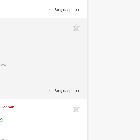
>> Partij naspelen
/move
>> Partij naspelen
gewonnen
/move