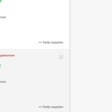
/move
>> Partij naspelen
t gewonnen
/move
>> Partij naspelen