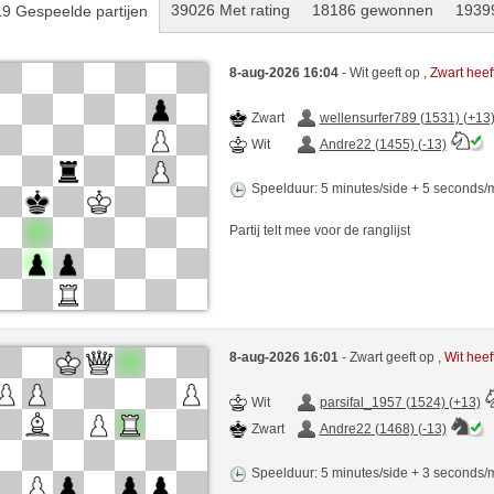
39026 Met rating
18186 gewonnen
19399
9 Gespeelde partijen
8-aug-2026 16:04
- Wit geeft op ,
Zwart hee
Zwart
wellensurfer789 (1531) (+13
Wit
Andre22 (1455) (-13)
Speelduur: 5 minutes/side + 5 seconds
Partij telt mee voor de ranglijst
8-aug-2026 16:01
- Zwart geeft op ,
Wit hee
Wit
parsifal_1957 (1524) (+13)
Zwart
Andre22 (1468) (-13)
Speelduur: 5 minutes/side + 3 seconds