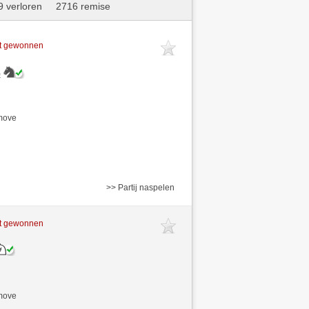
 verloren
2716 remise
ft gewonnen
)
/move
>> Partij naspelen
ft gewonnen
/move