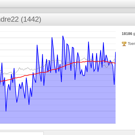
dre22 (1442)
18186
g
Toe