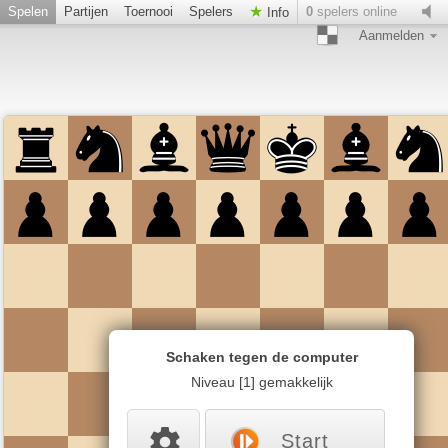
Spelen
Partijen
Toernooi
Spelers
0
spelers online
Info
Aanmelden
Schaken tegen de computer
Niveau [1] gemakkelijk
Start