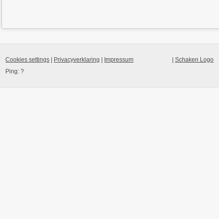
Cookies settings
|
Privacyverklaring
|
Impressum
|
Schaken Logo
Ping:
?