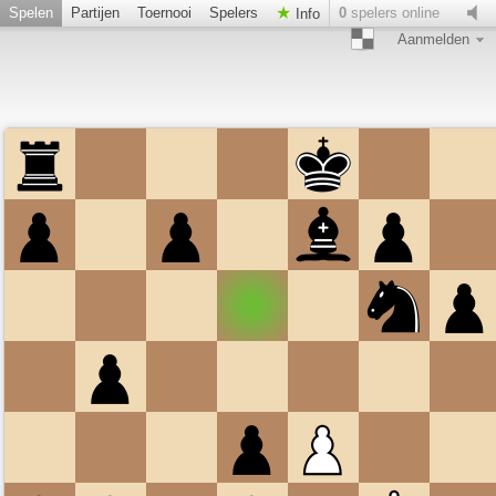
Spelen
Partijen
Toernooi
Spelers
0
spelers online
Info
Aanmelden