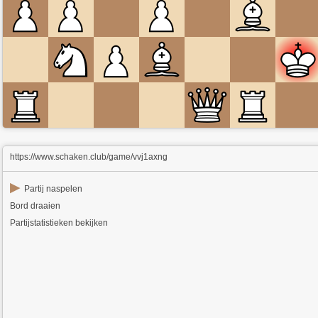
https://www.schaken.club/game/vvj1axng
▶
Partij naspelen
Bord draaien
Partijstatistieken bekijken