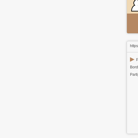
http
▶
P
Bord
Parti