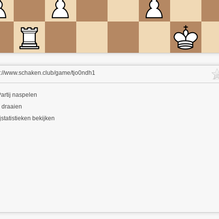
s://www.schaken.club/game/tjo0ndh1
artij naspelen
 draaien
jstatistieken bekijken