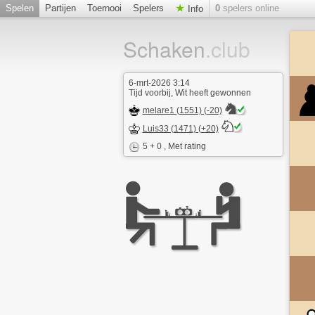
Spelen
Partijen
Toernooi
Spelers
0
spelers online
Info
Schaken
.club
6-mrt-2026 3:14
Tijd voorbij, Wit heeft gewonnen
melare1 (1551) (-20)
Luis33 (1471) (+20)
5 + 0
, Met rating