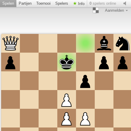
Spelen
Partijen
Toernooi
Spelers
0
spelers online
Info
Aanmelden