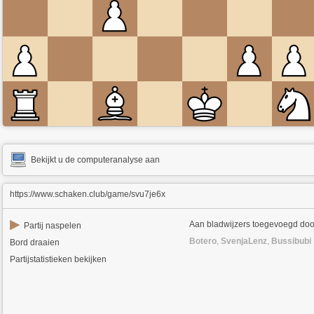
Bekijkt u de computeranalyse aan
https://www.schaken.club/game/svu7je6x
▶
Aan bladwijzers toegevoegd doo
Partij naspelen
Botero
,
SvenjaLenz
,
Bussibubi
Bord draaien
Partijstatistieken bekijken