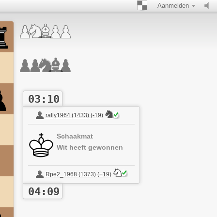
Aanmelden
03:10
rally1964 (1433) (-19)
Schaakmat
Wit heeft gewonnen
Rpe2_1968 (1373) (+19)
04:09