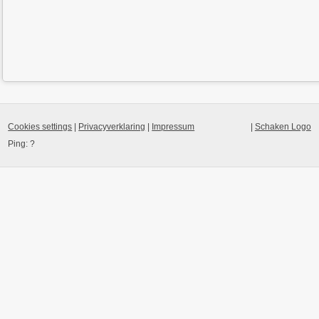
Cookies settings
|
Privacyverklaring
|
Impressum
|
Schaken Logo
Ping:
?