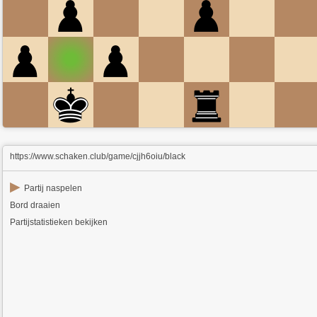
https://www.schaken.club/game/cjjh6oiu/black
▶
Partij naspelen
Bord draaien
Partijstatistieken bekijken