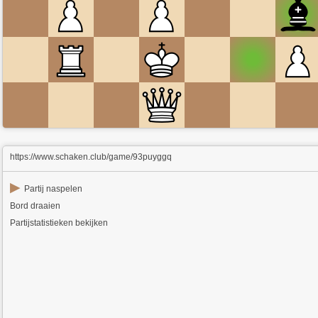
https://www.schaken.club/game/93puyggq
▶
Partij naspelen
Bord draaien
Partijstatistieken bekijken