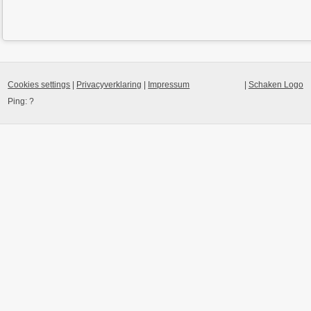
Cookies settings
|
Privacyverklaring
|
Impressum
|
Schaken Logo
Ping:
?