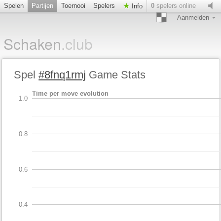
Spelen
Partijen
Toernooi
Spelers
0
spelers online
Info
Aanmelden
Schaken
.club
Spel
#8fnq1rmj
Game Stats
Time per move evolution
1.0
0.8
0.6
0.4