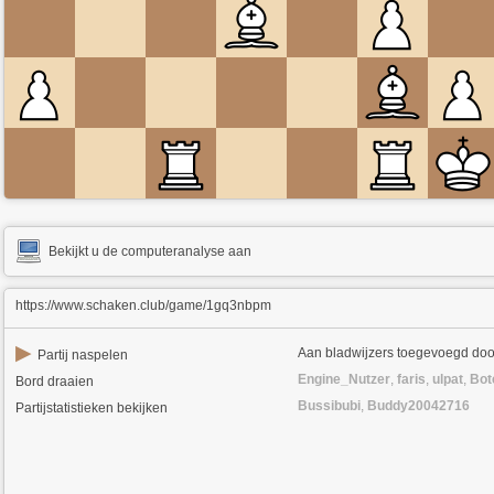
Bekijkt u de computeranalyse aan
https://www.schaken.club/game/1gq3nbpm
▶
Aan bladwijzers toegevoegd doo
Partij naspelen
Engine_Nutzer
,
faris
,
ulpat
,
Bot
Bord draaien
Bussibubi
,
Buddy20042716
Partijstatistieken bekijken