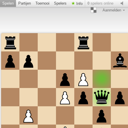
Spelen
Partijen
Toernooi
Spelers
0
spelers online
Info
Aanmelden